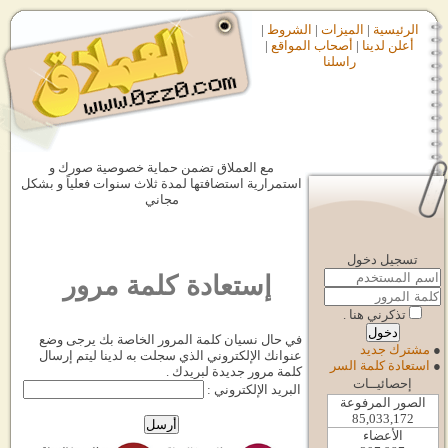
الرئيسية
|
الميزات
|
الشروط
|
أعلن لدينا
|
أصحاب المواقع
|
راسلنا
مع العملاق تضمن حماية خصوصية صورك و
استمرارية استضافتها لمدة ثلاث سنوات فعلياً و بشكل
مجاني
تسجيل دخول
إستعادة كلمة مرور
تذكرني هنا .
في حال نسيان كلمة المرور الخاصة بك يرجى وضع
●
مشترك جديد
عنوانك الإلكتروني الذي سجلت به لدينا ليتم إرسال
●
استعادة كلمة السر
كلمة مرور جديدة لبريدك .
إحصائيــات
البريد الإلكتروني :
الصور المرفوعة
85,033,172
الأعضاء