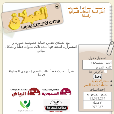
الرئيسية
|
الميزات
|
الشروط
|
أعلن لدينا
|
أصحاب المواقع
|
راسلنا
مع العملاق تضمن حماية خصوصية صورك و
استمرارية استضافتها لمدة ثلاث سنوات فعلياً و بشكل
مجاني
تسجيل دخول
عذراً ... حدث خطأ بطلب الصورة ، يرجى المحاولة
تذكرني هنا .
لاحقاً.
●
مشترك جديد
●
استعادة كلمة السر
إحصائيــات
الصور المرفوعة
85,033,274
الأعضاء
207,987